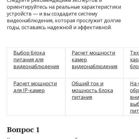
Следуйте рекомендациям экспертов и
ориентируйтесь на реальные характеристики
устройств — и вы создадите систему
видеонаблюдения, которая прослужит долгие
годы, оставаясь надежной и эффективной.
Выбор блока
Расчет мощности
Тех
питания для
камер
хар
видеонаблюдения
видеонаблюдения
бло
Расчет мощности
Общий ток и
На 
для IP-камер
мощность блока
обр
питания
вни
выб
пит
Вопрос 1