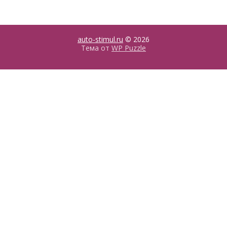
auto-stimul.ru
© 2026
Тема от
WP Puzzle