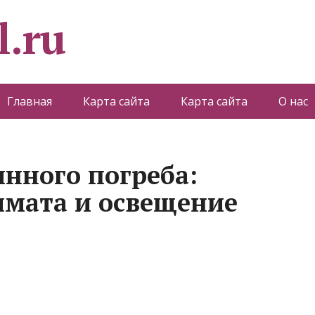
l.ru
Главная
Карта сайта
Карта сайта
О нас
инного погреба:
имата и освещение