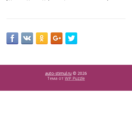
auto-stimul.ru
© 2026
Тема от
WP Puzzle