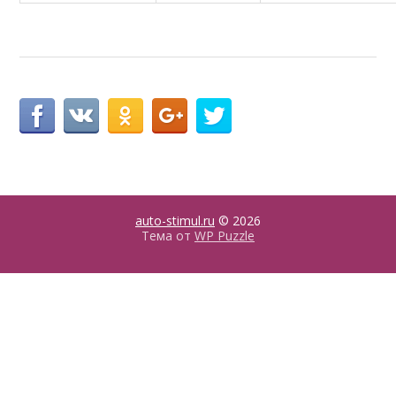
auto-stimul.ru
© 2026
Тема от
WP Puzzle