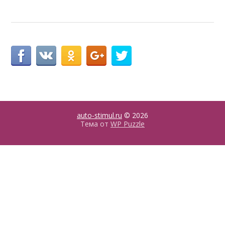
auto-stimul.ru
© 2026
Тема от
WP Puzzle