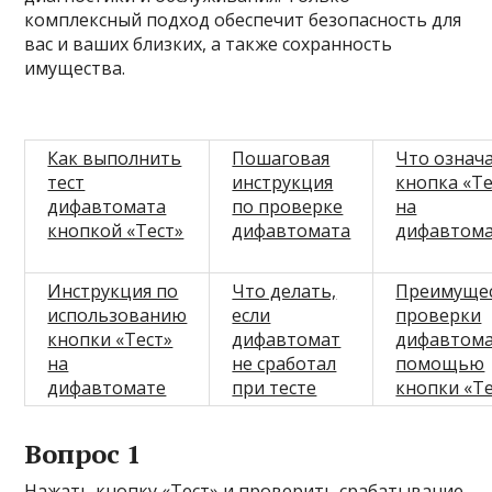
комплексный подход обеспечит безопасность для
вас и ваших близких, а также сохранность
имущества.
Как выполнить
Пошаговая
Что означ
тест
инструкция
кнопка «Те
дифавтомата
по проверке
на
кнопкой «Тест»
дифавтомата
дифавтом
Инструкция по
Что делать,
Преимуще
использованию
если
проверки
кнопки «Тест»
дифавтомат
дифавтома
на
не сработал
помощью
дифавтомате
при тесте
кнопки «Т
Вопрос 1
Нажать кнопку «Тест» и проверить срабатывание