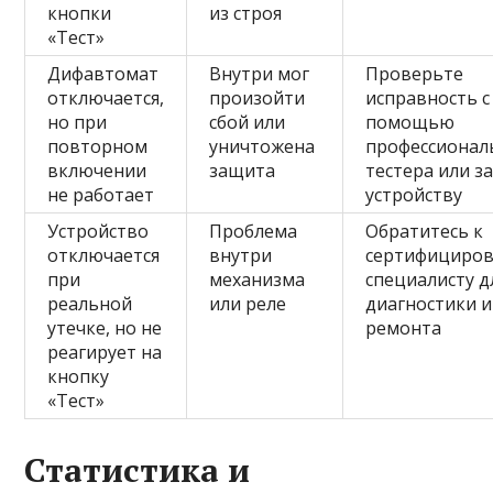
кнопки
из строя
«Тест»
Дифавтомат
Внутри мог
Проверьте
отключается,
произойти
исправность с
но при
сбой или
помощью
повторном
уничтожена
профессионал
включении
защита
тестера или з
не работает
устройству
Устройство
Проблема
Обратитесь к
отключается
внутри
сертифициро
при
механизма
специалисту д
реальной
или реле
диагностики и
утечке, но не
ремонта
реагирует на
кнопку
«Тест»
Статистика и