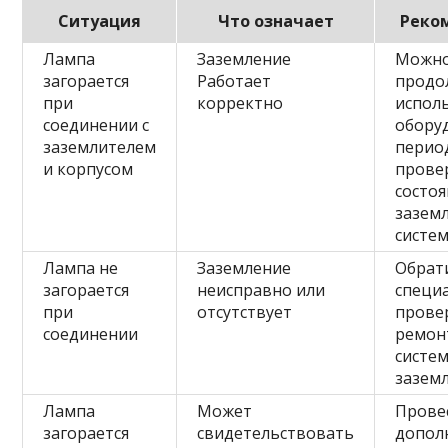
Ситуация
Что означает
Реко
Лампа
Заземление
Можн
загорается
Работает
продо
при
корректно
испол
соединении с
обору
заземлителем
перио
и корпусом
прове
состо
зазем
систе
Лампа не
Заземление
Обрат
загорается
неисправно или
специа
при
отсутствует
прове
соединении
ремон
систе
зазем
Лампа
Может
Прове
загорается
свидетельствовать
допол