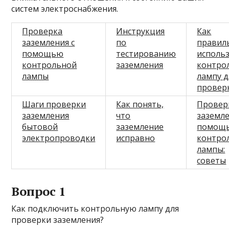
систем электроснабжения.
Проверка
Инструкция
Как
заземления с
по
правил
помощью
тестированию
исполь
контрольной
заземления
контро
лампы
лампу д
провер
Шаги проверки
Как понять,
Провер
заземления
что
заземле
бытовой
заземление
помощ
электропроводки
исправно
контро
лампы:
советы
Вопрос 1
Как подключить контрольную лампу для
проверки заземления?