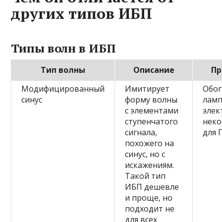
других типов ИБП
Типы волн в ИБП
Тип волны
Описание
Пр
Модифицированный
Имитирует
Обог
синус
форму волны
лам
с элементами
элек
ступенчатого
неко
сигнала,
для 
похожего на
синус, но с
искажениям.
Такой тип
ИБП дешевле
и проще, но
подходит не
для всех