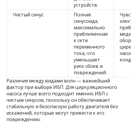
устройств.
Чистый синус
Полная
Чувс
синусоида,
элек
максимально
приб
приближенная
мед
к сети
обор
переменного
цир
тока, что
насо
уменьшает
кон
риск сбоев и
повреждений.
Различия между видами волн — важнейший
фактор при выборе ИБП. Для циркуляционного
насоса лучше всего подходит именно ИБП с
чистым синусом, поскольку он обеспечивает
стабильную и безопасную работу двигателя без
искажений, которые могут привести к его
повреждению.