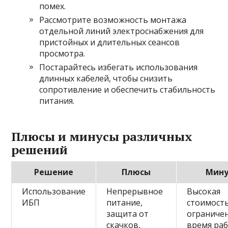
помех.
Рассмотрите возможность монтажа
отдельной линий электроснабжения для
пристойных и длительных сеансов
просмотра.
Постарайтесь избегать использования
длинных кабелей, чтобы снизить
сопротивление и обеспечить стабильность
питания.
Плюсы и минусы различных
решений
Решение
Плюсы
Мину
Использование
Непрерывное
Высокая
ИБП
питание,
стоимость
защита от
ограниче
скачков,
время ра