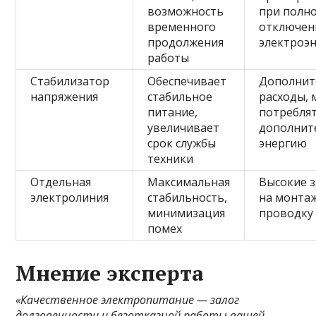
возможность
при полн
временного
отключен
продолжения
электроэ
работы
Стабилизатор
Обеспечивает
Дополнит
напряжения
стабильное
расходы,
питание,
потребля
увеличивает
дополнит
срок службы
энергию
техники
Отдельная
Максимальная
Высокие 
электролиния
стабильность,
на монта
минимизация
проводку
помех
Мнение эксперта
«Качественное электропитание — залог
долговечности и безотказной работы вашей