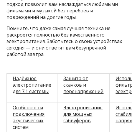
подход позволит вам наслаждаться любимыми
фильмами и музыкой без перебоев и
повреждений на долгие годы.
Помните, что даже самая лучшая техника не
раскроется полностью без качественного
электропитания. Заботьтесь о своих устройствах
сегодня — и они ответят вам безупречной
работой завтра.
Надёжное
Защита от
Испол
электропитание
скачков и
фильт
для 7.1 системы
перенапряжений
элект
Особенности
Электропитание
Испол
подключения
для мощных
стабил
акустических
сабвуферов
напря
систем