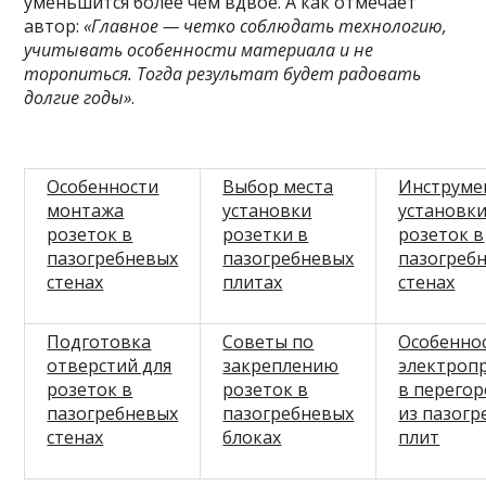
уменьшится более чем вдвое. А как отмечает
автор:
«Главное — четко соблюдать технологию,
учитывать особенности материала и не
торопиться. Тогда результат будет радовать
долгие годы»
.
Особенности
Выбор места
Инструме
монтажа
установки
установк
розеток в
розетки в
розеток в
пазогребневых
пазогребневых
пазогреб
стенах
плитах
стенах
Подготовка
Советы по
Особенно
отверстий для
закреплению
электроп
розеток в
розеток в
в перегор
пазогребневых
пазогребневых
из пазогр
стенах
блоках
плит