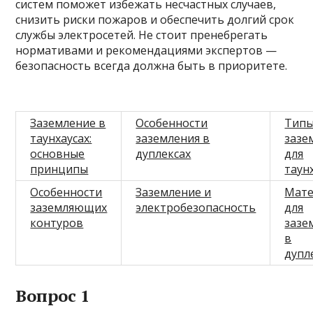
систем поможет избежать несчастных случаев,
снизить риски пожаров и обеспечить долгий срок
службы электросетей. Не стоит пренебрегать
нормативами и рекомендациями экспертов —
безопасность всегда должна быть в приоритете.
Заземление в
Особенности
Тип
таунхаусах:
заземления в
зазе
основные
дуплексах
для
принципы
таун
Особенности
Заземление и
Мат
заземляющих
электробезопасность
для
контуров
зазе
в
дупл
Вопрос 1