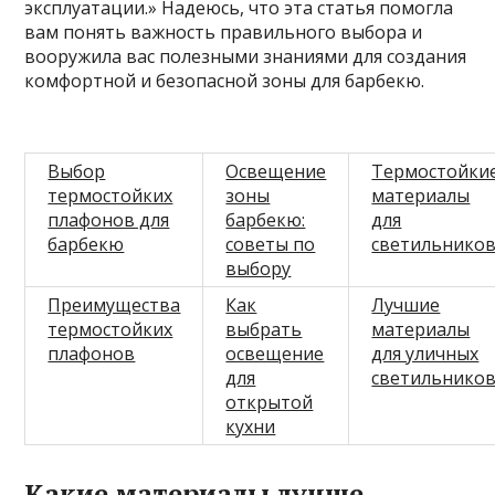
эксплуатации.» Надеюсь, что эта статья помогла
вам понять важность правильного выбора и
вооружила вас полезными знаниями для создания
комфортной и безопасной зоны для барбекю.
Выбор
Освещение
Термостойки
термостойких
зоны
материалы
плафонов для
барбекю:
для
барбекю
советы по
светильнико
выбору
Преимущества
Как
Лучшие
термостойких
выбрать
материалы
плафонов
освещение
для уличных
для
светильнико
открытой
кухни
Какие материалы лучше