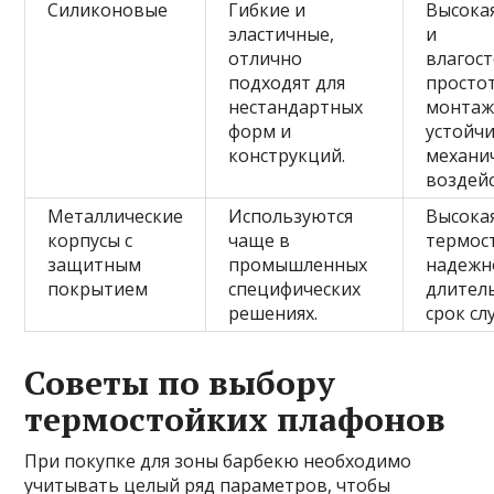
Силиконовые
Гибкие и
Высокая
эластичные,
и
отлично
влагост
подходят для
просто
нестандартных
монтаж
форм и
устойчи
конструкций.
механи
воздей
Металлические
Используются
Высока
корпусы с
чаще в
термос
защитным
промышленных
надежн
покрытием
специфических
длител
решениях.
срок сл
Советы по выбору
термостойких плафонов
При покупке для зоны барбекю необходимо
учитывать целый ряд параметров, чтобы