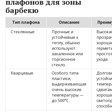
плафонов для зоны
барбекю
Тип плафона
Описание
Преим
Стеклянные
Прочные и
Высока
устойчивые к
прозра
теплу, обычно
хороша
используют
гермет
закаленное или
просто
торсионное
уходе.
стекло.
Кварцевые
Особого типа
Долгов
пластики,
устойчи
выдерживающая
темпер
очень высокие
сдвигам
температуры —
хороша
до 500°C.
светоп
способн