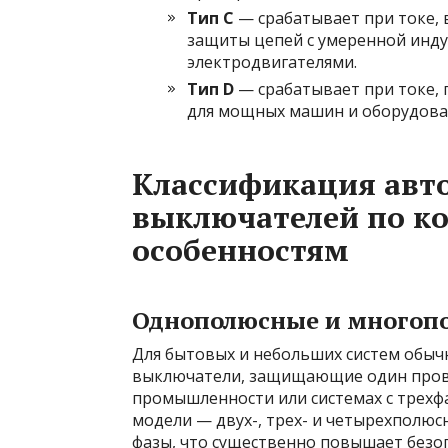
Тип C
— срабатывает при токе, 
защиты цепей с умеренной инду
электродвигателями.
Тип D
— срабатывает при токе,
для мощных машин и оборудован
Классификация авт
выключателей по к
особенностям
Однополюсные и многоп
Для бытовых и небольших систем обы
выключатели, защищающие один провод
промышленности или системах с трех
модели — двух-, трех- и четырехполю
фазы, что существенно повышает безоп