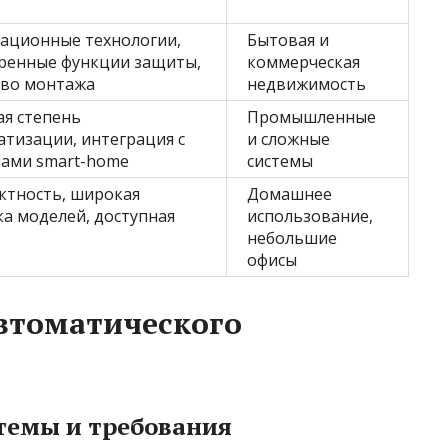
ационные технологии,
Бытовая и
ренные функции защиты,
коммерческая
тво монтажа
недвижимость
ая степень
Промышленные
тизации, интеграция с
и сложные
мами smart-home
системы
ктность, широкая
Домашнее
а моделей, доступная
использование,
небольшие
офисы
втоматического
темы и требования