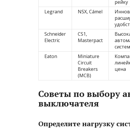
рейку
Legrand
NSX, Cámel
Иннов
расши
удобс
Schneider
CS1,
Высок
Electric
Masterpact
автома
систе
Eaton
Miniature
Компа
Circuit
линейк
Breakers
цена
(MCB)
Советы по выбору а
выключателя
Определите нагрузку сис